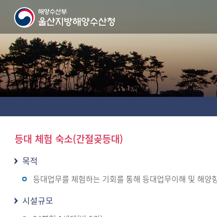
등대 체험 숙소(간절곶등대)
목적
등대업무를 체험하는 기회를 통해 등대업무이해 및 해양
시설규모