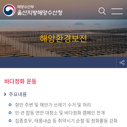
주메뉴 바로가기
본문 바로가기
해양환경보전
바다정화 운동
주요내용
항만 주변 및 해안가 쓰레기 수거 및 처리
민·관 합동 연안 대청소 및 바다정화 캠페인 전개
집중호우, 태풍내습 등 취약시기 순찰 및 정화활동 강화