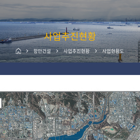
주메뉴 바로가기
본문 바로가기
사업추진현황
항만건설
사업추진현황
사업현황도