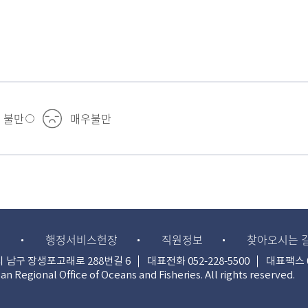
불만
매우불만
침
행정서비스헌장
직원정보
찾아오시는 
역시 남구 장생포고래로 288번길 6
대표전화
052-228-5500
대표팩스 0
an Regional Office of Oceans and Fisheries. All rights reserved.