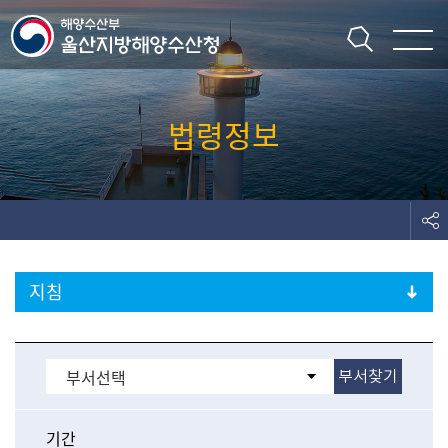
주메뉴 바로가기
본문 바로가기
법령정보
지침
전체
지방청 행정규칙
일반
기간