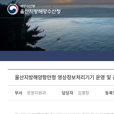
울산지방해양항만청 영상정보처리기기 운영 및
부서
운영지원과
담당자
김명창
등록