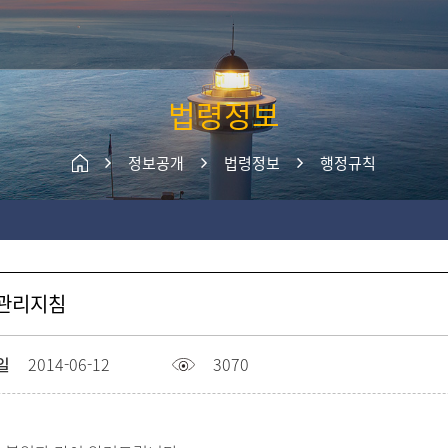
주메뉴 바로가기
본문 바로가기
법령정보
정보공개
법령정보
행정규칙
 관리지침
일
2014-06-12
3070