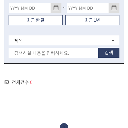
오염
~
해양사고
최근 한 달
최근 1년
기타
전체건수
0
1