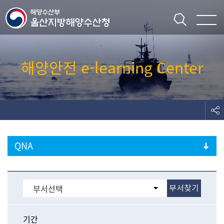
주메뉴 바로가기
본문 바로가기
해양안전 e-learning Center
QNA
전체
알림마당
안전
기간