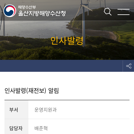
주메뉴 바로가기
본문 바로가기
인사발령
인사발령(재전보) 알림
부서
운영지원과
담당자
배준혁