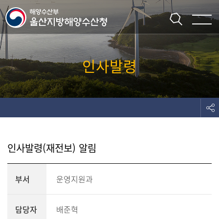
주메뉴 바로가기
본문 바로가기
인사발령
인사발령(재전보) 알림
부서
운영지원과
담당자
배준혁