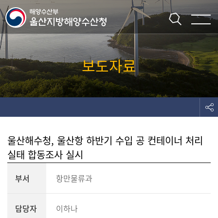
주메뉴 바로가기
본문 바로가기
보도자료
울산해수청, 울산항 하반기 수입 공 컨테이너 처리
실태 합동조사 실시
부서
항만물류과
담당자
이하나