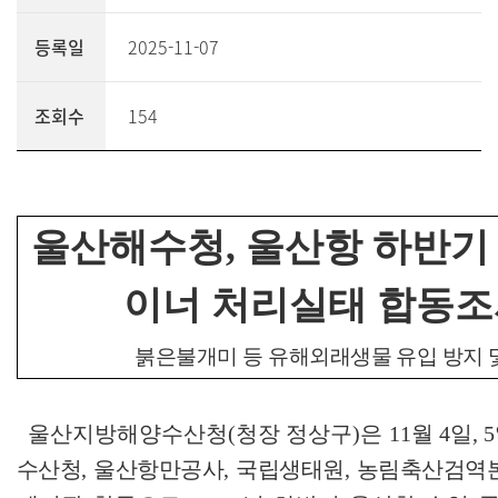
등록일
2025-11-07
조회수
154
울산해수청
,
울산항 하반기 
이너 처리실태 합동조
붉은불개미 등 유해외래생물 유입 방지 
울산지방해양수산청
(
청장 정상구
)
은
11
월
4
일
, 5
수산청
,
울산항만공사
,
국립생태원
,
농림축산검역