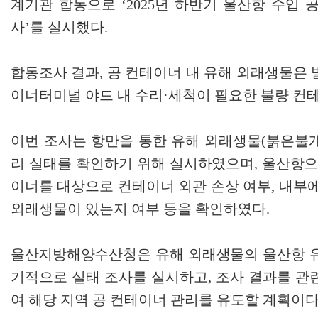
계기관 합동으로
‘2025
년 하반기 울산항 수입 
사
’
를 실시했다
.
합동조사 결과
,
공 컨테이너 내 유해 외래생물은
이너터미널 야드 내 수리
·
세척이 필요한 불량 컨
이번 조사는 항만을 통한 유해 외래생물
(
붉은불개
리 실태를 확인하기 위해 실시하였으며
,
울산항으
이너를 대상으로 컨테이너 외관 손상 여부
,
내부에
외래생물이 있는지 여부 등을 확인하였다
.
울산지방해양수산청은 유해 외래생물의 울산항 
기적으로 실태 조사를 실시하고
,
조사 결과를 관
여 해당 지역 공 컨테이너 관리를 유도할 계획이