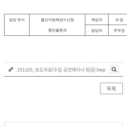
담당 부서
울산지방해양수산청
책임자
과 장
항만물류과
담당자
주무관
251105_보도자료(수입 공컨테이너 점검).hwp
미리
목록