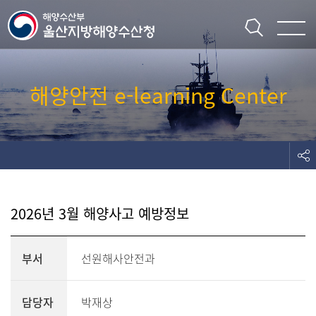
주메뉴 바로가기
본문 바로가기
해양안전 e-learning Center
2026년 3월 해양사고 예방정보
부서
선원해사안전과
담당자
박재상